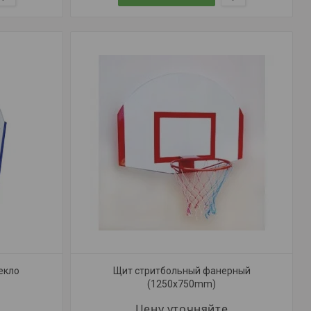
екло
Щит стритбольный фанерный
(1250х750mm)
Цену уточняйте