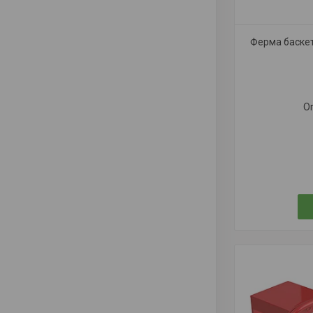
Ферма баске
О