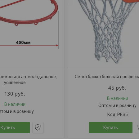
ое кольцо антивандальное,
Сетка баскетбольная професс
усиленное
45
руб.
130
руб.
В наличии
В наличии
Оптом и в розницу
птом и в розницу
PES5
Купить
Купить