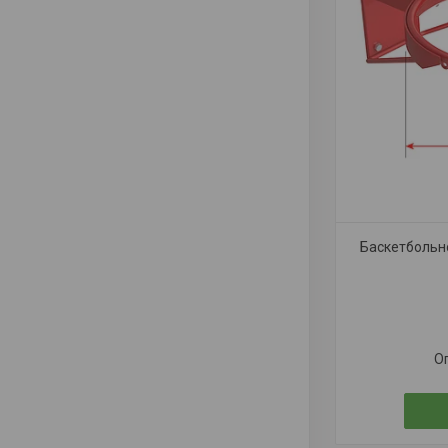
Баскетбольн
О