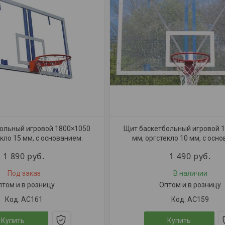
ольный игровой 1800×1050
Щит баскетбольный игровой 
кло 15 мм, с основанием.
мм, оргстекло 10 мм, с осн
1 890
руб.
1 490
руб.
Под заказ
В наличии
птом и в розницу
Оптом и в розницу
АС161
АС159
Купить
Купить