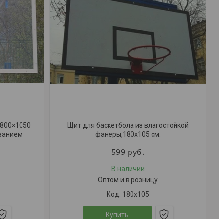
1800×1050
Щит для баскетбола из влагостойкой
ованием
фанеры,180х105 см.
599
руб.
В наличии
Оптом и в розницу
180х105
Купить