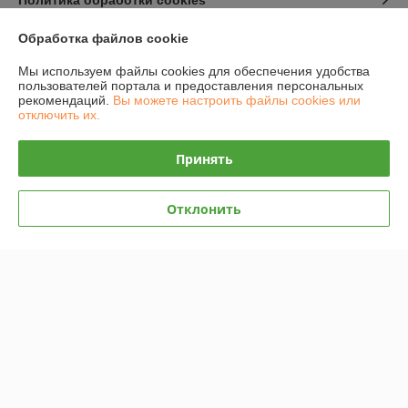
Политика обработки cookies
Обработка файлов cookie
Сайт создан на платформе Deal.by
Мы используем файлы cookies для обеспечения удобства
пользователей портала и предоставления персональных
рекомендаций.
Вы можете настроить файлы cookies или
отключить их.
Принять
Информация для покупателя
Юридическое лицо:
ООО "САДВИН"
г.Минск ул.Маяковского 127/2 пом.103
Отклонить
Регистрационный номер ЕГР: 192185902
УНП: 192185902
Регистрационный орган: Минский горисполком
Дата регистрации компании: 30.12.2013
Ссылка на свидетельство/лицензию
Ссылка на свидетельство/лицензию