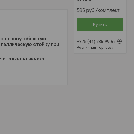
595
руб.
/комплект
Купить
ю основу, обшитую
+375 (44) 786-99-65
еталлическую стойку при
Розничная торговля
 столкновениях со