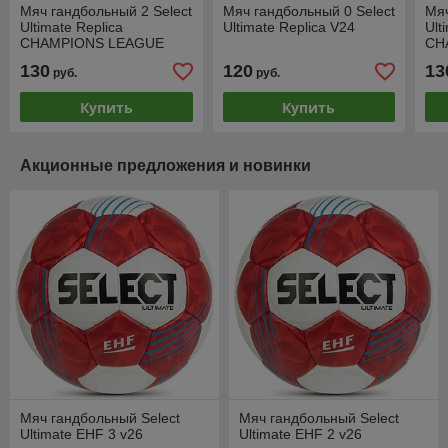
Мяч гандбольный 2 Select
Мяч гандбольный 0 Select
Мяч
Ultimate Replica
Ultimate Replica V24
Ult
CHAMPIONS LEAGUE
CH
V25
V2
130
120
13
руб.
руб.
Купить
Купить
Акционные предложения и новинки
Мяч гандбольный Select
Мяч гандбольный Select
Ultimate EHF 3 v26
Ultimate EHF 2 v26