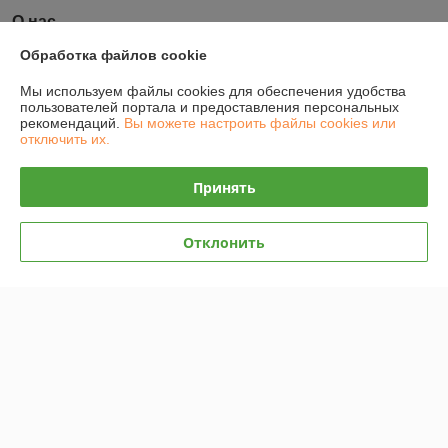
О нас
Обработка файлов cookie
100% положительных из 6 отзывов за год
Мы используем файлы cookies для обеспечения удобства
Работает с 22.02.2012
пользователей портала и предоставления персональных
рекомендаций.
Вы можете настроить файлы cookies или
г. Минск
отключить их.
ул.Маяковского,127/2 пом 103, Минск, Беларусь
Контакты
Принять
Сегодня работает с 11:00 до 18:00
Показать весь график работы
Отклонить
Отзывы о магазине
148 отзывов за всё время
Покупатель
23.07.2026
Отлично