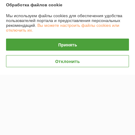
Обработка файлов cookie
Сайт создан на платформе Deal.by
Мы используем файлы cookies для обеспечения удобства
пользователей портала и предоставления персональных
рекомендаций.
Вы можете настроить файлы cookies или
отключить их.
Принять
Информация для покупателя
Юридическое лицо:
ООО "САДВИН"
г.Минск ул.Маяковского 127/2 пом.103
Отклонить
Регистрационный номер ЕГР: 192185902
УНП: 192185902
Регистрационный орган: Минский горисполком
Дата регистрации компании: 30.12.2013
Ссылка на свидетельство/лицензию
Ссылка на свидетельство/лицензию
Ссылка на свидетельство/лицензию