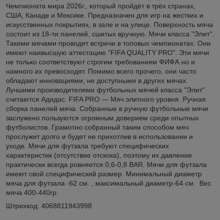
Чемпионата мира 2026г., который пройдёт в трёх странах,
США, Канаде и Мексике. Предназначен для игр на жестких и
искусственных покрытиях, в зале и на улице. Поверхность мяча
состоит из 18-ти панелей, cшитых вручную. Мячи класса "Элит".
Такими мячами проводят встречи в топовых чемпионатах. Они
имеют наивысшую аттестацию "FIFA QUALITY PRO". Эти мячи
не только соответствуют строгим требованиям ФИФА но и
намного их превосходят. Помимо всего прочего, они часто
обладают инновациями, не доступными в других мячах.
Лучшими производителями футбольных мячей класса "Элит"
считаются Адидас. FIFA PRO — Мяч элитного уровня. Ручная
сборка панелей мяча. Собранные в ручную футбольные мячи
заслужено пользуются огромным доверием среди опытных
футболистов. Грамотно собранный таким способом мяч
прослужит долго и будет не прихотлив в использовании и
уходе. Мячи для футзала требуют специфических
характеристик (отсутствие отскока), поэтому их давление
практически всегда ровняется 0,6-0,8 BAR. Мячи для футзала
имеют свой специфический размер. Минимальный диаметр
мяча для футзала -62 см. , максимальный диаметр-64 см.
Вес
мяча 400-440гр.
Штрихкод: 4068811943998