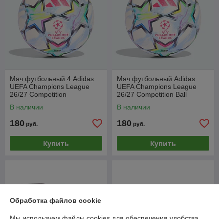
Мяч футбольный 4 Adidas
Мяч футбольный Adidas
UEFA Champions League
UEFA Champions League
26/27 Competition
26/27 Competition Ball
В наличии
В наличии
180
180
руб.
руб.
Купить
Купить
Обработка файлов cookie
Мы используем файлы cookies для обеспечения удобства