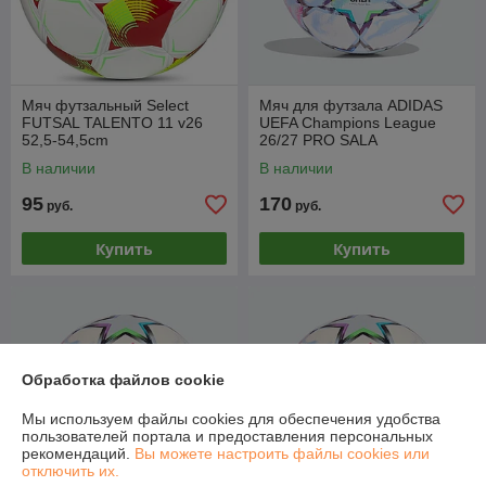
Мяч футзальный Select
Мяч для футзала ADIDAS
FUTSAL TALENTO 11 v26
UEFA Champions League
52,5-54,5cm
26/27 PRO SALA
В наличии
В наличии
95
170
руб.
руб.
Купить
Купить
Обработка файлов cookie
Мы используем файлы cookies для обеспечения удобства
пользователей портала и предоставления персональных
рекомендаций.
Вы можете настроить файлы cookies или
отключить их.