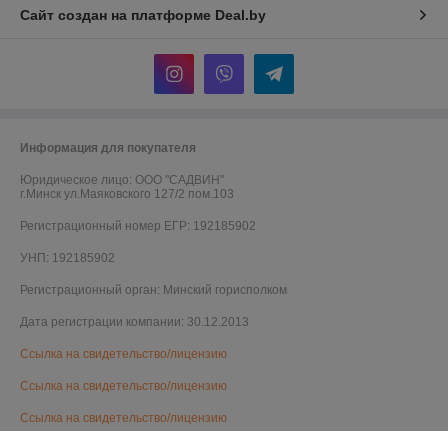
Сайт создан на платформе Deal.by
Информация для покупателя
Юридическое лицо:
ООО "САДВИН"
г.Минск ул.Маяковского 127/2 пом.103
Регистрационный номер ЕГР: 192185902
УНП: 192185902
Регистрационный орган: Минский горисполком
Дата регистрации компании: 30.12.2013
Ссылка на свидетельство/лицензию
Ссылка на свидетельство/лицензию
Ссылка на свидетельство/лицензию