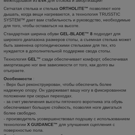
межподошвой из
EVA
для отскока и амортизации!
Сетчатая стелька и стелька
ORTHOLITE™
позволяют ноге
дышать, когда вещи нагреваются, а технология TRUSSTIC
SYSTEM™ дает вам стабильность и руководство, необходимые
для того, чтобы оставаться на высоте.
Стандартная ширина обуви
GEL-BLADE™ 8
подходит для
широкого диапазона размеров стопы, а съемная стелька может
быть заменена ортопедическими стельками для тех, кто
нуждается в дополнительной поддержке свода стопы.
Технология
GEL™
сзади обеспечивает комфорт, обеспечивая
амортизацию ног вне зависимости от того, как долго вы
отыграете.
Особенности
:
- Верх был реконструирован, чтобы обеспечить более
надежную опору. Он удерживает вашу ногу в фиксированном
положении при скорых переходах.
- за счет увеличения высоты пяточного воротника эта обувь
обеспечивает большую стойкость, позволяя ноге двигаться
более свободно.
- производитель усовершенствовал подошву с использованием
технологии
X GUIDANCE™
для улучшения сцепления с
поверхностью пола.