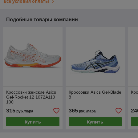
Все условия оплаты
Подобные товары компании
Кроссовки женские Asics
Кроссовки Asics Gel-Blade
Кро
Gel-Rocket 12 1072A119
8
100
315
365
24
руб./пара
руб./пара
Купить
Купить