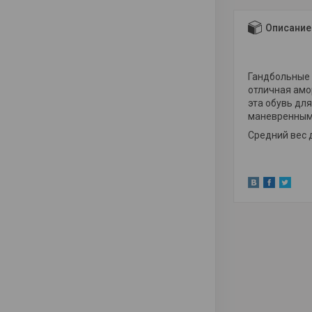
Описание
Гандбольные 
отличная амо
эта обувь дл
маневренным
Средний вес д