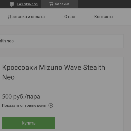
148 отзывов
Корзина
Доставка и оплата
О нас
Контакты
lth neo
Кроссовки Mizuno Wave Stealth
Neo
500
руб.
/пара
Показать оптовые цены
Купить