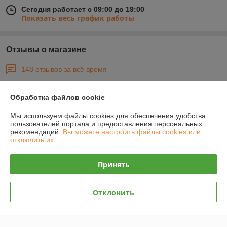
Сегодня работает с 09:00 до 19:00
Показать весь график работы
Отзывы о магазине
148 отзывов за всё время
Покупатель
23.07.2026
Обработка файлов cookie
Отлично
Мы используем файлы cookies для обеспечения удобства
пользователей портала и предоставления персональных
рекомендаций.
Вы можете настроить файлы cookies или
Покупатель
07.03.2026
отключить их.
Отлично
Принять
Спасибо большое. Обслуживание на  высшем уровне.
Показать все отзывы
Отклонить
О нас