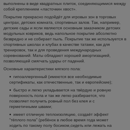
выполнены в виде квадратных плиток, соединяющимися между
собой креплением «ласточкин хвост».
Покрытие прекрасно подойдёт для игровых зон в торговых
центрах, детских комната, спортивных залов. Так, например,
детские сады и ясли являются основным заказчиком детских
модульных ковриков, ведь напольное покрытие абсолютно
безвредно и не собирает пыль. Покрытие так же используется в
спортивных школах и клубах в качестве татами, как для
тренировок, так и для проведения международных
соревнований. Маты обладают хорошей амортизацией,
позволяющей смягчать удары от падений.
Основные характеристики мягкого пола:
гипоаллергенный (имеются все необходимые
сертификаты, как отечественные, так и европейские);
быстро и легко укладывается на твёрдую и ровную
поверхность пола и так же легко разбирается, что
позволяет получить ровный пол без клея и с
герметичными швами;
имеет отличную теплоизоляцию, создаёт эффект
"тёплого пола" (ребёнок в любое время года может
ходить по такому полу босиком,сидеть или лежать на