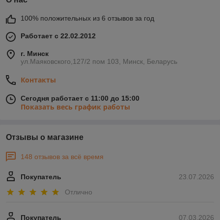
места. Его жестко закрепляют непосредственно к стене, поэтому
шведскую стенку часто можно увидеть даже в залах очень скромного
100% положительных из 6 отзывов за год
размера. Разнообразить упражнения позволяют дополнительные
навесные тренажеры, которыми может комплектоваться шведская
Работает с 22.02.2012
стенка. Если вы хотите приобрести стенку с дополнительными
навесными снарядами, вы можете получить исчерпывающую
г. Минск
информацию у наших специалистов. Мы сможем порекомендовать
ул.Маяковского,127/2 пом 103, Минск, Беларусь
наиболее подходящее вам спортивное оборудование, исходя из
Контакты
ваших потребностей и размеров помещения.
Сегодня работает с 11:00 до 15:00
Показать весь график работы
Отзывы о магазине
148 отзывов за всё время
Покупатель
23.07.2026
Отлично
Покупатель
07.03.2026