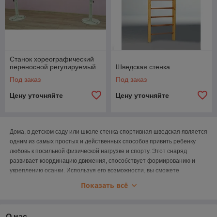
Станок хореографический
переносной регулируемый
Шведская стенка
Под заказ
Под заказ
Цену уточняйте
Цену уточняйте
Дома, в детском саду или школе стенка спортивная шведская является
одним из самых простых и действенных способов привить ребенку
любовь к посильной физической нагрузке и спорту.
Этот снаряд
развивает координацию движения, способствует формированию и
укреплению осанки. Используя его возможности, вы сможете
подобрать упражнения как для совсем крохотных малышей, так и для
Показать всё
взрослых и состоявшихся спортсменов.
Важным достоинством этого спортивного тренажера является то, что
для его установки и занятий на нем, требуется минимум свободного
О нас