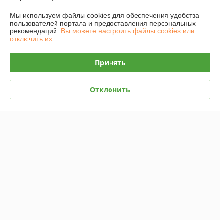
Сайт создан на платформе Deal.by
Мы используем файлы cookies для обеспечения удобства
пользователей портала и предоставления персональных
рекомендаций.
Вы можете настроить файлы cookies или
отключить их.
Принять
Информация для покупателя
Юридическое лицо:
ООО "САДВИН"
Отклонить
г.Минск ул.Маяковского 127/2 пом.103
Регистрационный номер ЕГР: 192185902
УНП: 192185902
Регистрационный орган: Минский горисполком
Дата регистрации компании: 30.12.2013
Ссылка на свидетельство/лицензию
Ссылка на свидетельство/лицензию
Ссылка на свидетельство/лицензию
Ссылка на свидетельство/лицензию